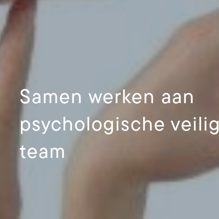
Samen werken aan
psychologische veilig
team